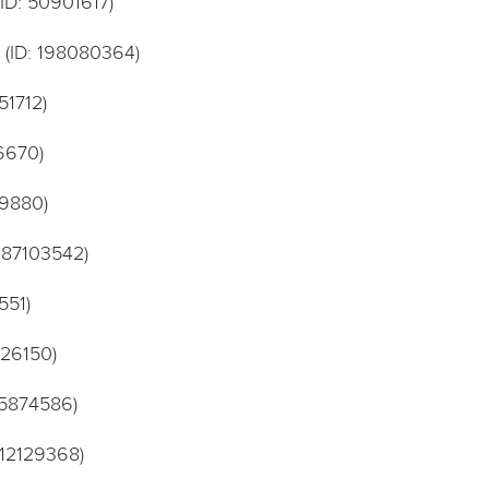
ID: 50901617)
 (ID: 198080364)
51712)
6670)
19880)
387103542)
551)
326150)
15874586)
212129368)