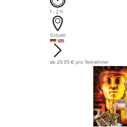
1 - 2
h
Virtuell
ab
29.95
€ pro Teilnehmer