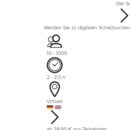
Der S
Werden Sie zu digitalen Schatzsuchern 
10 - 1000
2 - 2,5
h
Virtuell
ab
39.95
€ pro Teilnehmer