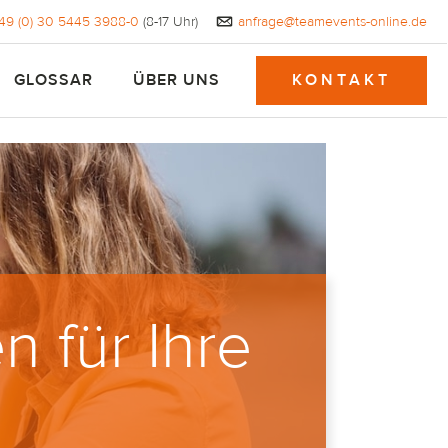
49 (0) 30 5445 3988-0
​ (8-17 Uhr)
anfrage@teamevents-online.de
GLOSSAR
ÜBER UNS
KONTAKT
n für Ihre