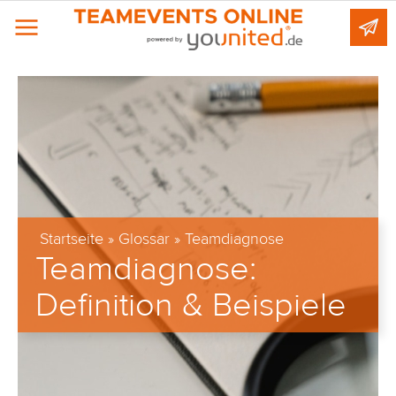
Startseite
»
Glossar
»
Teamdiagnose
Teamdiagnose
:
Definition & Beispiele