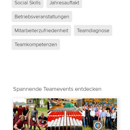
Social Skills
Zusammengehörigkeitsgefühls zu
Jahresauftakt
ergreifen. Ideen dazu finden Sie auf
Betriebsveranstaltungen
teamevents-online.de
.
Mitarbeiterzufriedenheit
Teamdiagnose
Teamkompetenzen
Spannende Teamevents entdecken